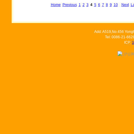
Home
Previous
1
2
3
4
5
6
7
8
9
10
Next
La
Add: A519,No.456 Yongh
Tel: 0086-21-66
ICP:
沪公网安