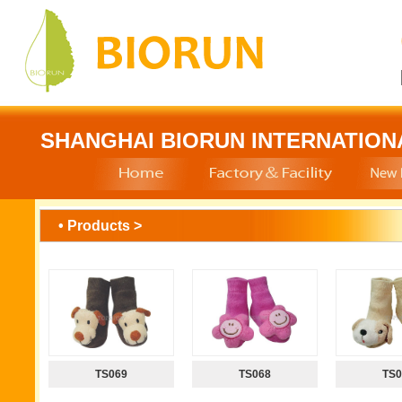
SHANGHAI BIORUN INTERNATION
• Products >
TS069
TS068
TS0